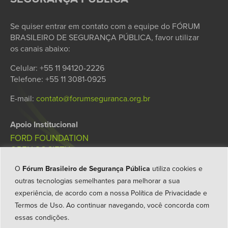
Se quiser entrar em contato com a equipe do FÓRUM
BRASILEIRO DE SEGURANÇA PÚBLICA, favor utilizar
os canais abaixo:
Celular: +55 11 94120-2226
Telefone: +55 11 3081-0925
E-mail:
contato@forumseguranca.org.br
Apoio Institucional
FORD FOUNDATION
OPEN SOCIETY
GALO DA MANHÃ
O
Fórum Brasileiro de Segurança Pública
utiliza cookies e
FUNDAÇÃO JOSÉ LUIZ EGYDIO SETÚBAL
outras tecnologias semelhantes para melhorar a sua
FÓRUM BRASILEIRO DE
SEGURANÇA PÚBLICA
experiência, de acordo com a nossa
Política de Privacidade e
TRANSPARÊNCIA
Termos de Uso
. Ao continuar navegando, você concorda com
CARTA DE PRINCÍPIOS
essas condições.