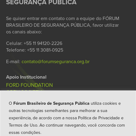
SEGURANÇA PÚBLICA
Se quiser entrar em contato com a equipe do FÓRUM
BRASILEIRO DE SEGURANÇA PÚBLICA, favor utilizar
os canais abaixo:
Celular: +55 11 94120-2226
Telefone: +55 11 3081-0925
E-mail:
contato@forumseguranca.org.br
Apoio Institucional
FORD FOUNDATION
OPEN SOCIETY
GALO DA MANHÃ
O
Fórum Brasileiro de Segurança Pública
utiliza cookies e
FUNDAÇÃO JOSÉ LUIZ EGYDIO SETÚBAL
outras tecnologias semelhantes para melhorar a sua
FÓRUM BRASILEIRO DE
SEGURANÇA PÚBLICA
experiência, de acordo com a nossa
Política de Privacidade e
TRANSPARÊNCIA
Termos de Uso
. Ao continuar navegando, você concorda com
CARTA DE PRINCÍPIOS
essas condições.