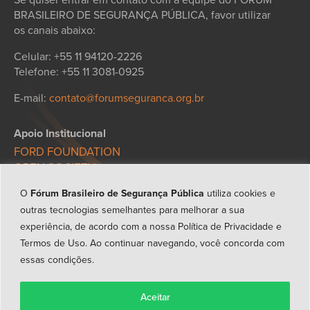
BRASILEIRO DE SEGURANÇA PÚBLICA, favor utilizar
os canais abaixo:
Celular: +55 11 94120-2226
Telefone: +55 11 3081-0925
E-mail:
contato@forumseguranca.org.br
Apoio Institucional
FORD FOUNDATION
OPEN SOCIETY
GALO DA MANHÃ
O
Fórum Brasileiro de Segurança Pública
utiliza cookies e
FUNDAÇÃO JOSÉ LUIZ EGYDIO SETÚBAL
outras tecnologias semelhantes para melhorar a sua
FÓRUM BRASILEIRO DE
SEGURANÇA PÚBLICA
experiência, de acordo com a nossa
Política de Privacidade e
TRANSPARÊNCIA
Termos de Uso
. Ao continuar navegando, você concorda com
CARTA DE PRINCÍPIOS
essas condições.
POLÍTICA DE PRIVACIDADE
ESTATUTO
Aceitar