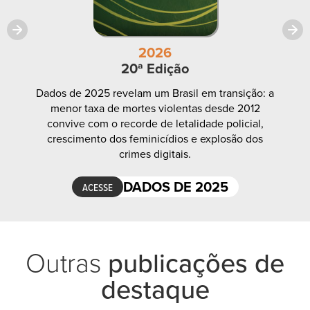
2026
20ª Edição
Dados de 2025 revelam um Brasil em transição: a
Mo
menor taxa de mortes violentas desde 2012
aumen
convive com o recorde de letalidade policial,
desap
crescimento dos feminicídios e explosão dos
crimes digitais.
DADOS DE 2025
ACESSE
Outras
publicações de
destaque