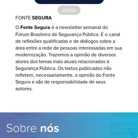
ACESSE
FONTE
SEGURA
REV
PÚB
O
Fonte Segura
é a newsletter semanal do
e
A
Re
Fórum Brasileiro de Segurança Pública. É o canal
uma 
de reflexões qualificadas e de diálogos sobre a
elas
Fóru
área entre a rede de pessoas interessadas em sua
como
modernização. Trazemos a opinião de diversos
con
atores dos temas mais atuais relacionados à
 a
Segu
Segurança Pública. Os textos publicados não
trab
refletem, necessariamente, a opinião do Fonte
o da
cate
Segura e são de responsabilidade de seus
lite
autores.
rese
Sobre
nós