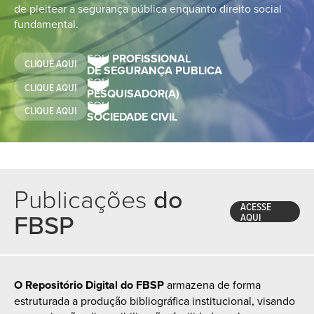
de pleitear a segurança pública enquanto direito social
fundamental.
SOU
PROFISSIONAL
CLIQUE AQUI
DE SEGURANÇA PUBLICA
SOU
CLIQUE AQUI
PESQUISADOR(A)
SOU
CLIQUE AQUI
SOCIEDADE CIVIL
Publicações
do
ACESSE
FBSP
AQUI
O Repositório Digital do FBSP
armazena de forma
estruturada a produção bibliográfica institucional, visando