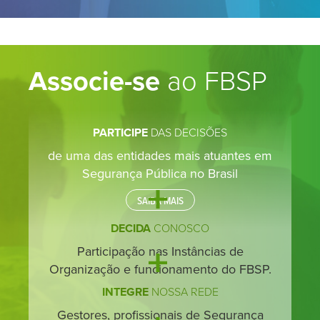
Associe-se
ao FBSP
PARTICIPE
DAS DECISÕES
de uma das entidades mais atuantes em
Segurança Pública no Brasil
SAIBA MAIS
DECIDA
CONOSCO
Participação nas Instâncias de
Organização e funcionamento do FBSP.
INTEGRE
NOSSA REDE
Gestores, profissionais de Segurança