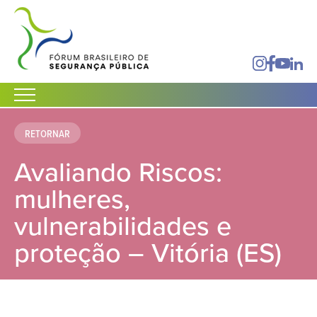
RETORNAR
Avaliando Riscos:
mulheres,
vulnerabilidades e
proteção – Vitória (ES)