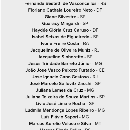
Fernanda Bestetti de Vasconcellos
- RS
Floriano Cathala Loureiro Neto
- DF
Giane Silvestre
- SP
Guaracy Mingardi
- SP
Haydée Glória Cruz Caruso
- DF
Isabel Seixas de Figueiredo
- SP
Ivone Freire Costa
- BA
Jacqueline de Oliveira Muniz
- RJ
Jacqueline Sinhoretto
- SP
Jesus Trindade Barreto Júnior
- MG
João Jose Vasco Peixoto Furtado
- CE
Jose Ignacio Cano Gestoso
- RJ
José Marcelo Sallovitz Zacchi
- SP
Juliana Lemes da Cruz
- MG
Juliana Teixeira de Souza Martins
- SP
Livio José Lima e Rocha
- SP
Ludmila Mendonça Lopes Ribeiro
- MG
Luís Flávio Sapori
- MG
Marcos Aurelio Veloso e Silva
- MT