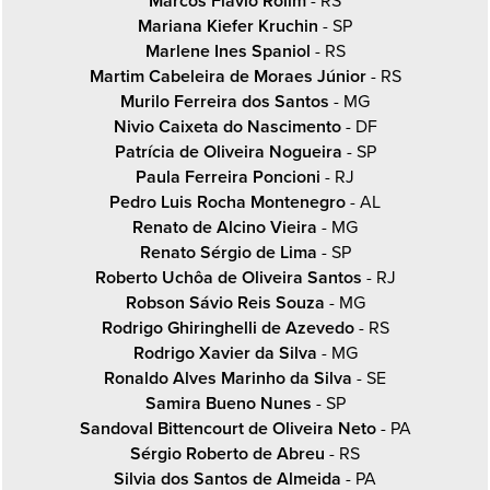
Marcos Flavio Rolim
- RS
Mariana Kiefer Kruchin
- SP
Marlene Ines Spaniol
- RS
Martim Cabeleira de Moraes Júnior
- RS
Murilo Ferreira dos Santos
- MG
Nivio Caixeta do Nascimento
- DF
Patrícia de Oliveira Nogueira
- SP
Paula Ferreira Poncioni
- RJ
Pedro Luis Rocha Montenegro
- AL
Renato de Alcino Vieira
- MG
Renato Sérgio de Lima
- SP
Roberto Uchôa de Oliveira Santos
- RJ
Robson Sávio Reis Souza
- MG
Rodrigo Ghiringhelli de Azevedo
- RS
Rodrigo Xavier da Silva
- MG
Ronaldo Alves Marinho da Silva
- SE
Samira Bueno Nunes
- SP
Sandoval Bittencourt de Oliveira Neto
- PA
Sérgio Roberto de Abreu
- RS
Silvia dos Santos de Almeida
- PA