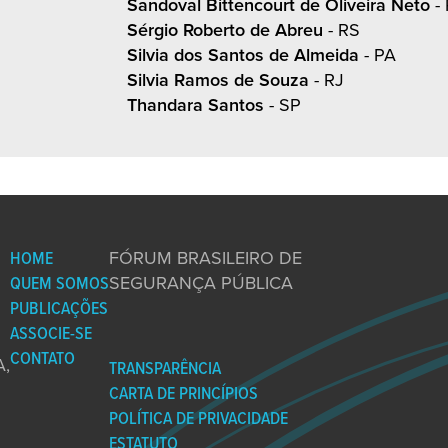
Sandoval Bittencourt de Oliveira Neto
- 
Sérgio Roberto de Abreu
- RS
Silvia dos Santos de Almeida
- PA
Silvia Ramos de Souza
- RJ
Thandara Santos
- SP
HOME
FÓRUM BRASILEIRO DE
QUEM SOMOS
SEGURANÇA PÚBLICA
PUBLICAÇÕES
ASSOCIE-SE
CONTATO
,
TRANSPARÊNCIA
CARTA DE PRINCÍPIOS
POLÍTICA DE PRIVACIDADE
ESTATUTO