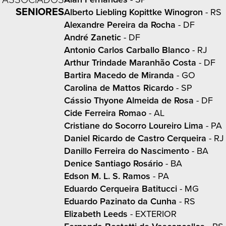
SENIORES
Alberto Liebling Kopittke Winogron
- RS
Alexandre Pereira da Rocha
- DF
André Zanetic
- DF
Antonio Carlos Carballo Blanco
- RJ
Arthur Trindade Maranhão Costa
- DF
Bartira Macedo de Miranda
- GO
Carolina de Mattos Ricardo
- SP
Cássio Thyone Almeida de Rosa
- DF
Cide Ferreira Romao
- AL
Cristiane do Socorro Loureiro Lima
- PA
Daniel Ricardo de Castro Cerqueira
- RJ
Danillo Ferreira do Nascimento
- BA
Denice Santiago Rosário
- BA
Edson M. L. S. Ramos
- PA
Eduardo Cerqueira Batitucci
- MG
Eduardo Pazinato da Cunha
- RS
Elizabeth Leeds
- EXTERIOR