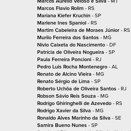
Marcos Aurelio Veloso e Silva
- MT
Marcos Flavio Rolim
- RS
Mariana Kiefer Kruchin
- SP
Marlene Ines Spaniol
- RS
Martim Cabeleira de Moraes Júnior
- RS
Murilo Ferreira dos Santos
- MG
Nivio Caixeta do Nascimento
- DF
Patrícia de Oliveira Nogueira
- SP
Paula Ferreira Poncioni
- RJ
Pedro Luis Rocha Montenegro
- AL
Renato de Alcino Vieira
- MG
Renato Sérgio de Lima
- SP
Roberto Uchôa de Oliveira Santos
- RJ
Robson Sávio Reis Souza
- MG
Rodrigo Ghiringhelli de Azevedo
- RS
Rodrigo Xavier da Silva
- MG
Ronaldo Alves Marinho da Silva
- SE
Samira Bueno Nunes
- SP