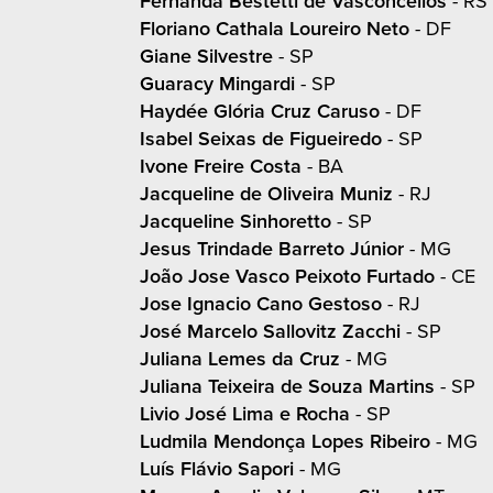
Fernanda Bestetti de Vasconcellos
- RS
Floriano Cathala Loureiro Neto
- DF
Giane Silvestre
- SP
Guaracy Mingardi
- SP
Haydée Glória Cruz Caruso
- DF
Isabel Seixas de Figueiredo
- SP
Ivone Freire Costa
- BA
Jacqueline de Oliveira Muniz
- RJ
Jacqueline Sinhoretto
- SP
Jesus Trindade Barreto Júnior
- MG
João Jose Vasco Peixoto Furtado
- CE
Jose Ignacio Cano Gestoso
- RJ
José Marcelo Sallovitz Zacchi
- SP
Juliana Lemes da Cruz
- MG
Juliana Teixeira de Souza Martins
- SP
Livio José Lima e Rocha
- SP
Ludmila Mendonça Lopes Ribeiro
- MG
Luís Flávio Sapori
- MG