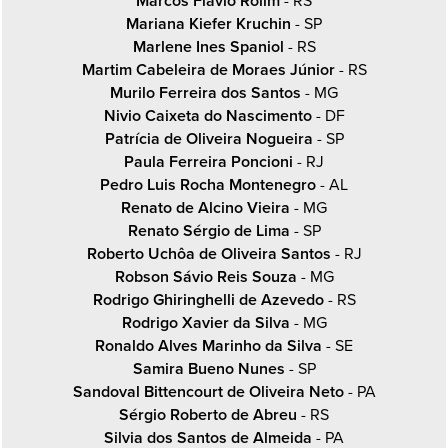
Marcos Flavio Rolim
- RS
Mariana Kiefer Kruchin
- SP
Marlene Ines Spaniol
- RS
Martim Cabeleira de Moraes Júnior
- RS
Murilo Ferreira dos Santos
- MG
Nivio Caixeta do Nascimento
- DF
Patrícia de Oliveira Nogueira
- SP
Paula Ferreira Poncioni
- RJ
Pedro Luis Rocha Montenegro
- AL
Renato de Alcino Vieira
- MG
Renato Sérgio de Lima
- SP
Roberto Uchôa de Oliveira Santos
- RJ
Robson Sávio Reis Souza
- MG
Rodrigo Ghiringhelli de Azevedo
- RS
Rodrigo Xavier da Silva
- MG
Ronaldo Alves Marinho da Silva
- SE
Samira Bueno Nunes
- SP
Sandoval Bittencourt de Oliveira Neto
- PA
Sérgio Roberto de Abreu
- RS
Silvia dos Santos de Almeida
- PA