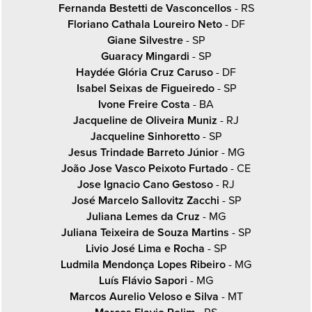
Fernanda Bestetti de Vasconcellos
- RS
Floriano Cathala Loureiro Neto
- DF
Giane Silvestre
- SP
Guaracy Mingardi
- SP
Haydée Glória Cruz Caruso
- DF
Isabel Seixas de Figueiredo
- SP
Ivone Freire Costa
- BA
Jacqueline de Oliveira Muniz
- RJ
Jacqueline Sinhoretto
- SP
Jesus Trindade Barreto Júnior
- MG
João Jose Vasco Peixoto Furtado
- CE
Jose Ignacio Cano Gestoso
- RJ
José Marcelo Sallovitz Zacchi
- SP
Juliana Lemes da Cruz
- MG
Juliana Teixeira de Souza Martins
- SP
Livio José Lima e Rocha
- SP
Ludmila Mendonça Lopes Ribeiro
- MG
Luís Flávio Sapori
- MG
Marcos Aurelio Veloso e Silva
- MT