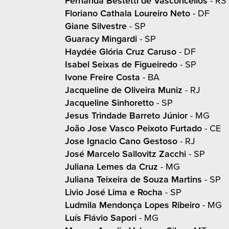
Fernanda Bestetti de Vasconcellos
- RS
Floriano Cathala Loureiro Neto
- DF
Giane Silvestre
- SP
Guaracy Mingardi
- SP
Haydée Glória Cruz Caruso
- DF
Isabel Seixas de Figueiredo
- SP
Ivone Freire Costa
- BA
Jacqueline de Oliveira Muniz
- RJ
Jacqueline Sinhoretto
- SP
Jesus Trindade Barreto Júnior
- MG
João Jose Vasco Peixoto Furtado
- CE
Jose Ignacio Cano Gestoso
- RJ
José Marcelo Sallovitz Zacchi
- SP
Juliana Lemes da Cruz
- MG
Juliana Teixeira de Souza Martins
- SP
Livio José Lima e Rocha
- SP
Ludmila Mendonça Lopes Ribeiro
- MG
Luís Flávio Sapori
- MG