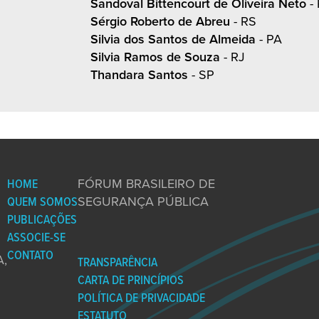
Sandoval Bittencourt de Oliveira Neto
- 
Sérgio Roberto de Abreu
- RS
Silvia dos Santos de Almeida
- PA
Silvia Ramos de Souza
- RJ
Thandara Santos
- SP
HOME
FÓRUM BRASILEIRO DE
QUEM SOMOS
SEGURANÇA PÚBLICA
PUBLICAÇÕES
ASSOCIE-SE
CONTATO
,
TRANSPARÊNCIA
CARTA DE PRINCÍPIOS
POLÍTICA DE PRIVACIDADE
ESTATUTO