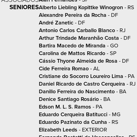
SENIORES
Alberto Liebling Kopittke Winogron
- RS
Alexandre Pereira da Rocha
- DF
André Zanetic
- DF
Antonio Carlos Carballo Blanco
- RJ
Arthur Trindade Maranhão Costa
- DF
Bartira Macedo de Miranda
- GO
Carolina de Mattos Ricardo
- SP
Cássio Thyone Almeida de Rosa
- DF
Cide Ferreira Romao
- AL
Cristiane do Socorro Loureiro Lima
- PA
Daniel Ricardo de Castro Cerqueira
- RJ
Danillo Ferreira do Nascimento
- BA
Denice Santiago Rosário
- BA
Edson M. L. S. Ramos
- PA
Eduardo Cerqueira Batitucci
- MG
Eduardo Pazinato da Cunha
- RS
Elizabeth Leeds
- EXTERIOR