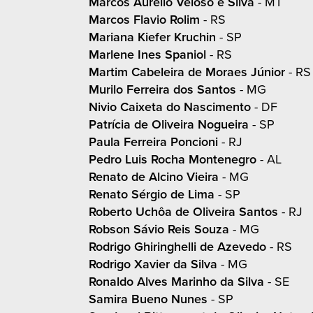
Marcos Aurelio Veloso e Silva
- MT
Marcos Flavio Rolim
- RS
Mariana Kiefer Kruchin
- SP
Marlene Ines Spaniol
- RS
Martim Cabeleira de Moraes Júnior
- RS
Murilo Ferreira dos Santos
- MG
Nivio Caixeta do Nascimento
- DF
Patrícia de Oliveira Nogueira
- SP
Paula Ferreira Poncioni
- RJ
Pedro Luis Rocha Montenegro
- AL
Renato de Alcino Vieira
- MG
Renato Sérgio de Lima
- SP
Roberto Uchôa de Oliveira Santos
- RJ
Robson Sávio Reis Souza
- MG
Rodrigo Ghiringhelli de Azevedo
- RS
Rodrigo Xavier da Silva
- MG
Ronaldo Alves Marinho da Silva
- SE
Samira Bueno Nunes
- SP