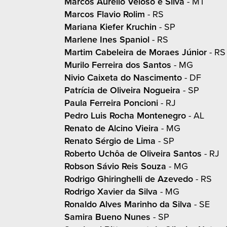
Marcos Aurelio Veloso e Silva
- MT
Marcos Flavio Rolim
- RS
Mariana Kiefer Kruchin
- SP
Marlene Ines Spaniol
- RS
Martim Cabeleira de Moraes Júnior
- RS
Murilo Ferreira dos Santos
- MG
Nivio Caixeta do Nascimento
- DF
Patrícia de Oliveira Nogueira
- SP
Paula Ferreira Poncioni
- RJ
Pedro Luis Rocha Montenegro
- AL
Renato de Alcino Vieira
- MG
Renato Sérgio de Lima
- SP
Roberto Uchôa de Oliveira Santos
- RJ
Robson Sávio Reis Souza
- MG
Rodrigo Ghiringhelli de Azevedo
- RS
Rodrigo Xavier da Silva
- MG
Ronaldo Alves Marinho da Silva
- SE
Samira Bueno Nunes
- SP