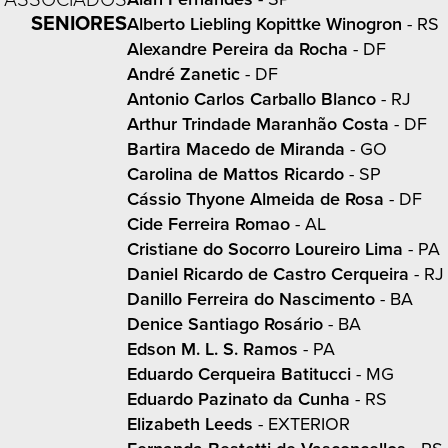
SENIORES
Alberto Liebling Kopittke Winogron
- RS
Alexandre Pereira da Rocha
- DF
André Zanetic
- DF
Antonio Carlos Carballo Blanco
- RJ
Arthur Trindade Maranhão Costa
- DF
Bartira Macedo de Miranda
- GO
Carolina de Mattos Ricardo
- SP
Cássio Thyone Almeida de Rosa
- DF
Cide Ferreira Romao
- AL
Cristiane do Socorro Loureiro Lima
- PA
Daniel Ricardo de Castro Cerqueira
- RJ
Danillo Ferreira do Nascimento
- BA
Denice Santiago Rosário
- BA
Edson M. L. S. Ramos
- PA
Eduardo Cerqueira Batitucci
- MG
Eduardo Pazinato da Cunha
- RS
Elizabeth Leeds
- EXTERIOR