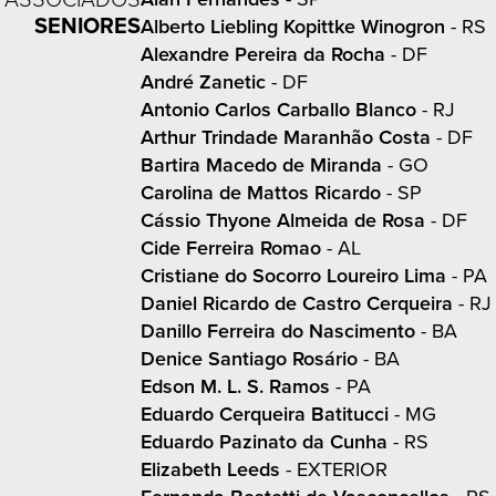
SENIORES
Alberto Liebling Kopittke Winogron
- RS
Alexandre Pereira da Rocha
- DF
André Zanetic
- DF
Antonio Carlos Carballo Blanco
- RJ
Arthur Trindade Maranhão Costa
- DF
Bartira Macedo de Miranda
- GO
Carolina de Mattos Ricardo
- SP
Cássio Thyone Almeida de Rosa
- DF
Cide Ferreira Romao
- AL
Cristiane do Socorro Loureiro Lima
- PA
Daniel Ricardo de Castro Cerqueira
- RJ
Danillo Ferreira do Nascimento
- BA
Denice Santiago Rosário
- BA
Edson M. L. S. Ramos
- PA
Eduardo Cerqueira Batitucci
- MG
Eduardo Pazinato da Cunha
- RS
Elizabeth Leeds
- EXTERIOR