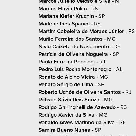
Marcos Aurelio Veloso e Silva
- MT
Marcos Flavio Rolim
- RS
Mariana Kiefer Kruchin
- SP
Marlene Ines Spaniol
- RS
Martim Cabeleira de Moraes Júnior
- RS
Murilo Ferreira dos Santos
- MG
Nivio Caixeta do Nascimento
- DF
Patrícia de Oliveira Nogueira
- SP
Paula Ferreira Poncioni
- RJ
Pedro Luis Rocha Montenegro
- AL
Renato de Alcino Vieira
- MG
Renato Sérgio de Lima
- SP
Roberto Uchôa de Oliveira Santos
- RJ
Robson Sávio Reis Souza
- MG
Rodrigo Ghiringhelli de Azevedo
- RS
Rodrigo Xavier da Silva
- MG
Ronaldo Alves Marinho da Silva
- SE
Samira Bueno Nunes
- SP