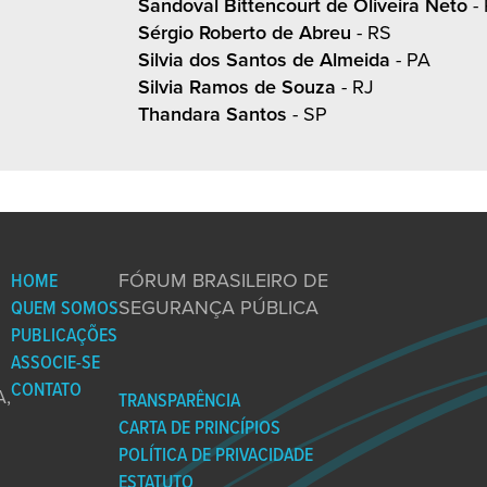
Sandoval Bittencourt de Oliveira Neto
- 
Sérgio Roberto de Abreu
- RS
Silvia dos Santos de Almeida
- PA
Silvia Ramos de Souza
- RJ
Thandara Santos
- SP
HOME
FÓRUM BRASILEIRO DE
QUEM SOMOS
SEGURANÇA PÚBLICA
PUBLICAÇÕES
ASSOCIE-SE
CONTATO
,
TRANSPARÊNCIA
CARTA DE PRINCÍPIOS
POLÍTICA DE PRIVACIDADE
ESTATUTO