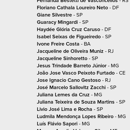
Fernanda Bestetti de Vasconcellos
- RS
Floriano Cathala Loureiro Neto
- DF
Giane Silvestre
- SP
Guaracy Mingardi
- SP
Haydée Glória Cruz Caruso
- DF
Isabel Seixas de Figueiredo
- SP
Ivone Freire Costa
- BA
Jacqueline de Oliveira Muniz
- RJ
Jacqueline Sinhoretto
- SP
Jesus Trindade Barreto Júnior
- MG
João Jose Vasco Peixoto Furtado
- CE
Jose Ignacio Cano Gestoso
- RJ
José Marcelo Sallovitz Zacchi
- SP
Juliana Lemes da Cruz
- MG
Juliana Teixeira de Souza Martins
- SP
Livio José Lima e Rocha
- SP
Ludmila Mendonça Lopes Ribeiro
- MG
Luís Flávio Sapori
- MG