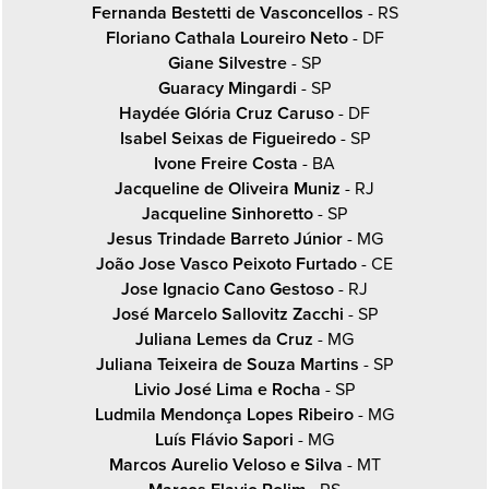
Fernanda Bestetti de Vasconcellos
- RS
Floriano Cathala Loureiro Neto
- DF
Giane Silvestre
- SP
Guaracy Mingardi
- SP
Haydée Glória Cruz Caruso
- DF
Isabel Seixas de Figueiredo
- SP
Ivone Freire Costa
- BA
Jacqueline de Oliveira Muniz
- RJ
Jacqueline Sinhoretto
- SP
Jesus Trindade Barreto Júnior
- MG
João Jose Vasco Peixoto Furtado
- CE
Jose Ignacio Cano Gestoso
- RJ
José Marcelo Sallovitz Zacchi
- SP
Juliana Lemes da Cruz
- MG
Juliana Teixeira de Souza Martins
- SP
Livio José Lima e Rocha
- SP
Ludmila Mendonça Lopes Ribeiro
- MG
Luís Flávio Sapori
- MG
Marcos Aurelio Veloso e Silva
- MT