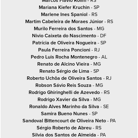
Marcos Flavio Rolim
- RS
Mariana Kiefer Kruchin
- SP
Marlene Ines Spaniol
- RS
Martim Cabeleira de Moraes Júnior
- RS
Murilo Ferreira dos Santos
- MG
Nivio Caixeta do Nascimento
- DF
Patrícia de Oliveira Nogueira
- SP
Paula Ferreira Poncioni
- RJ
Pedro Luis Rocha Montenegro
- AL
Renato de Alcino Vieira
- MG
Renato Sérgio de Lima
- SP
Roberto Uchôa de Oliveira Santos
- RJ
Robson Sávio Reis Souza
- MG
Rodrigo Ghiringhelli de Azevedo
- RS
Rodrigo Xavier da Silva
- MG
Ronaldo Alves Marinho da Silva
- SE
Samira Bueno Nunes
- SP
Sandoval Bittencourt de Oliveira Neto
- PA
Sérgio Roberto de Abreu
- RS
Silvia dos Santos de Almeida
- PA